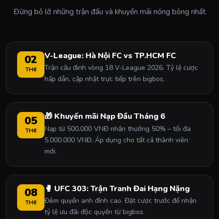
Đừng bỏ lỡ những trận đấu và khuyến mãi nóng bỏng nhất
V-League: Hà Nội FC vs TP.HCM FC
02
Trận cầu đinh vòng 18 V-League 2026. Tỷ lệ cược
TH6
hấp dẫn, cập nhật trực tiếp trên bigbos.
🎁 Khuyến mãi Nạp Đầu Tháng 6
05
Nạp từ 500.000 VNĐ nhận thưởng 50% – tối đa
TH6
5.000.000 VNĐ. Áp dụng cho tất cả thành viên
mới.
🥊 UFC 303: Trận Tranh Đai Hạng Nặng
08
Đêm quyền anh đỉnh cao. Đặt cược trước để nhận
TH6
tỷ lệ ưu đãi độc quyền từ bigbos.