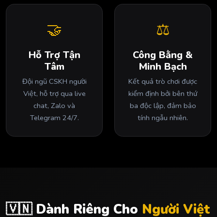
🤝
⚖️
Hỗ Trợ Tận
Công Bằng &
Tâm
Minh Bạch
Đội ngũ CSKH người
Kết quả trò chơi được
Việt, hỗ trợ qua live
kiểm định bởi bên thứ
chat, Zalo và
ba độc lập, đảm bảo
Telegram 24/7.
tính ngẫu nhiên.
🇻🇳 Dành Riêng Cho
Người Việt