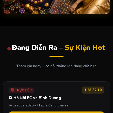
Đang Diễn Ra –
Sự Kiện Hot
Tham gia ngay – cơ hội thắng lớn đang chờ bạn
TRỰC TIẾP
1.85 / 2.10
⚽ Hà Nội FC vs Bình Dương
V-League 2026 – Hiệp 2 đang diễn ra