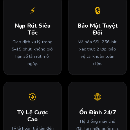
⚡
🔒
Nạp Rút Siêu
Bảo Mật Tuyệt
Tốc
Đối
Giao dịch xử lý trong
Mã hóa SSL 256-bit,
5–15 phút, không giới
xác thực 2 lớp, bảo
hạn số lần rút mỗi
vệ tài khoản toàn
ngày.
diện.
🎯
🌐
Tỷ Lệ Cược
Ổn Định 24/7
Cao
Hệ thống máy chủ
Tỷ lệ hoàn trả lên đến
đặt tại nhiều quốc gia,