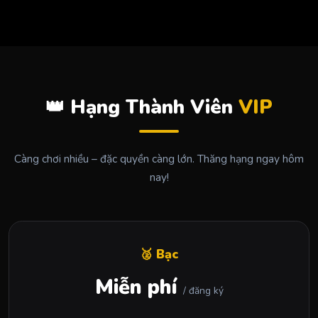
👑 Hạng Thành Viên
VIP
Càng chơi nhiều – đặc quyền càng lớn. Thăng hạng ngay hôm
nay!
🥈 Bạc
Miễn phí
/ đăng ký