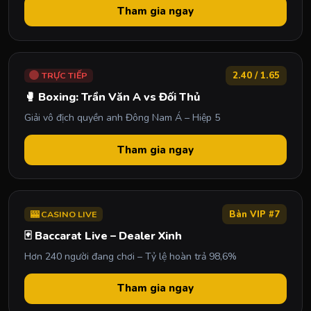
Tham gia ngay
TRỰC TIẾP
2.40 / 1.65
🥊 Boxing: Trần Văn A vs Đối Thủ
Giải vô địch quyền anh Đông Nam Á – Hiệp 5
Tham gia ngay
🎰 CASINO LIVE
Bàn VIP #7
🃏 Baccarat Live – Dealer Xinh
Hơn 240 người đang chơi – Tỷ lệ hoàn trả 98,6%
Tham gia ngay