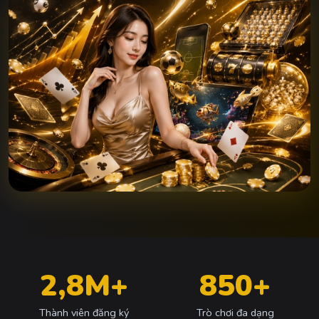
2,8M+
850+
Thành viên đăng ký
Trò chơi đa dạng