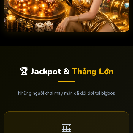
🏆 Jackpot &
Thắng Lớn
Những người chơi may mắn đã đổi đời tại bigbos
🎰