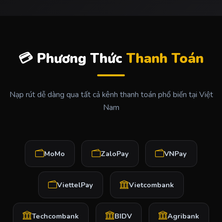
💳 Phương Thức
Thanh Toán
Nạp rút dễ dàng qua tất cả kênh thanh toán phổ biến tại Việt
Nam
MoMo
ZaloPay
VNPay
ViettelPay
Vietcombank
Techcombank
BIDV
Agribank