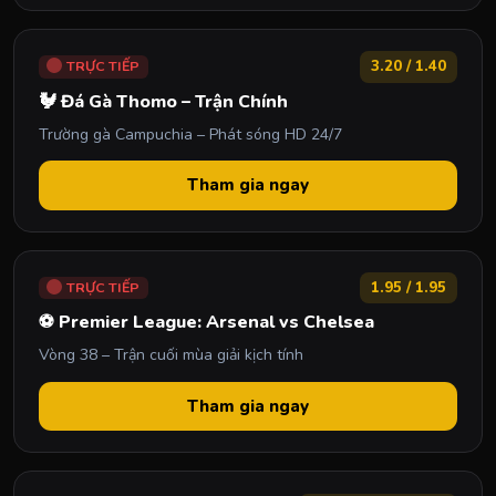
TRỰC TIẾP
3.20 / 1.40
🐓 Đá Gà Thomo – Trận Chính
Trường gà Campuchia – Phát sóng HD 24/7
Tham gia ngay
TRỰC TIẾP
1.95 / 1.95
⚽ Premier League: Arsenal vs Chelsea
Vòng 38 – Trận cuối mùa giải kịch tính
Tham gia ngay