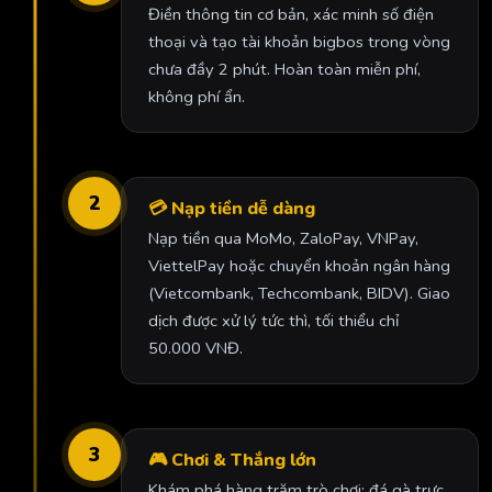
Điền thông tin cơ bản, xác minh số điện
thoại và tạo tài khoản bigbos trong vòng
chưa đầy 2 phút. Hoàn toàn miễn phí,
không phí ẩn.
2
💳 Nạp tiền dễ dàng
Nạp tiền qua MoMo, ZaloPay, VNPay,
ViettelPay hoặc chuyển khoản ngân hàng
(Vietcombank, Techcombank, BIDV). Giao
dịch được xử lý tức thì, tối thiểu chỉ
50.000 VNĐ.
3
🎮 Chơi & Thắng lớn
Khám phá hàng trăm trò chơi: đá gà trực