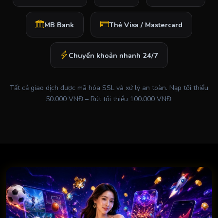
MB Bank
Thẻ Visa / Mastercard
Chuyển khoản nhanh 24/7
Tất cả giao dịch được mã hóa SSL và xử lý an toàn. Nạp tối thiểu
50.000 VNĐ – Rút tối thiểu 100.000 VNĐ.