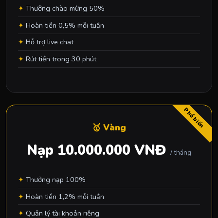
Thưởng chào mừng 50%
Hoàn tiền 0,5% mỗi tuần
Hỗ trợ live chat
Rút tiền trong 30 phút
🥇 Vàng
Nạp 10.000.000 VNĐ
/ tháng
Thưởng nạp 100%
Hoàn tiền 1,2% mỗi tuần
Quản lý tài khoản riêng