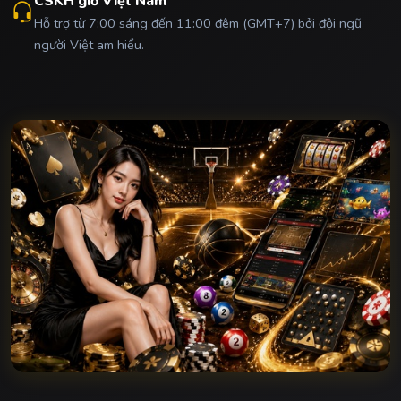
CSKH giờ Việt Nam
Hỗ trợ từ 7:00 sáng đến 11:00 đêm (GMT+7) bởi đội ngũ
người Việt am hiểu.