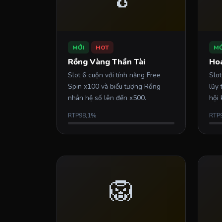
MỚI
HOT
MỚ
Rồng Vàng Thần Tài
Ho
Slot 6 cuộn với tính năng Free
Slot
Spin x100 và biểu tượng Rồng
lũy 
nhân hệ số lên đến x500.
hội 
RTP
98,1%
RTP
🦁