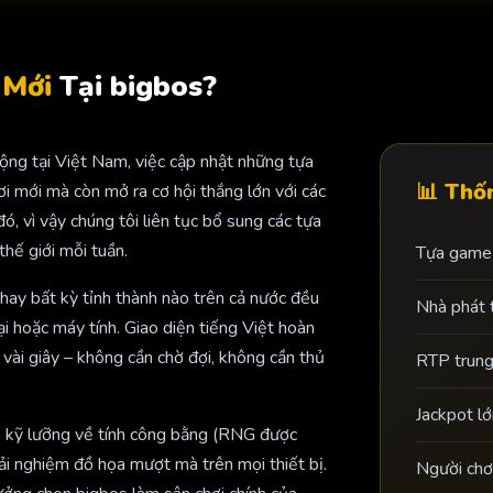
 Mới
Tại bigbos?
động tại Việt Nam, việc cập nhật những tựa
📊 Thố
i mới mà còn mở ra cơ hội thắng lớn với các
ó, vì vậy chúng tôi liên tục bổ sung các tựa
hế giới mỗi tuần.
Tựa game 
hay bất kỳ tỉnh thành nào trên cả nước đều
Nhà phát t
ại hoặc máy tính. Giao diện tiếng Việt hoàn
vài giây – không cần chờ đợi, không cần thủ
RTP trung
Jackpot lớ
h kỹ lưỡng về tính công bằng (RNG được
rải nghiệm đồ họa mượt mà trên mọi thiết bị.
Người chơ