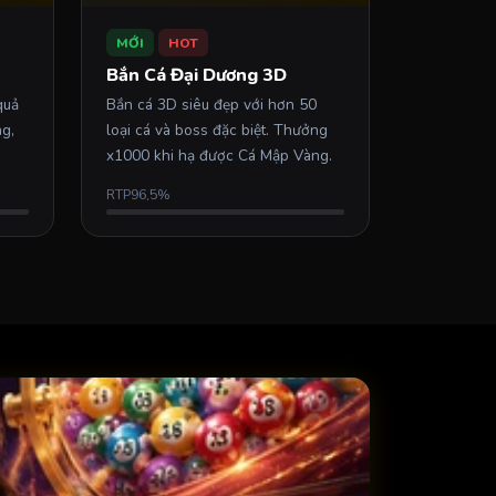
MỚI
HOT
Bắn Cá Đại Dương 3D
quả
Bắn cá 3D siêu đẹp với hơn 50
ng,
loại cá và boss đặc biệt. Thưởng
x1000 khi hạ được Cá Mập Vàng.
RTP
96,5%