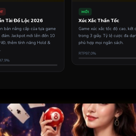
OT
MỚI
n Tài Đổ Lộc 2026
Xúc Xắc Thần Tốc
ên bản nâng cấp của tựa game
Game xúc xắc tốc độ cao, kết 
h đám. Jackpot mới lên đến 10
trong 3 giây. Tỷ lệ cược đa dạ
VNĐ, thêm tính năng Hold &
phù hợp mọi ngân sách.
.
RTP
97,0%
97,9%