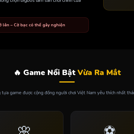
tưởng chọn bigbos làm sân chơi chính của
rở lên – Cờ bạc có thể gây nghiện
🔥 Game Nổi Bật
Vừa Ra Mắt
 tựa game được cộng đồng người chơi Việt Nam yêu thích nhất thá
🌸
⚽