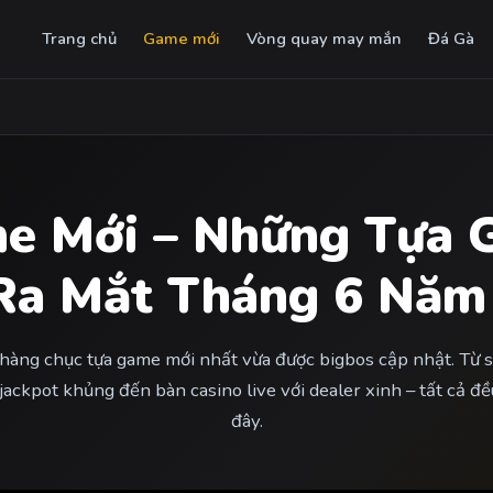
Trang chủ
Game mới
Vòng quay may mắn
Đá Gà
 Mới – Những Tựa 
Ra Mắt Tháng 6 Năm
àng chục tựa game mới nhất vừa được bigbos cập nhật. Từ s
jackpot khủng đến bàn casino live với dealer xinh – tất cả đề
đây.