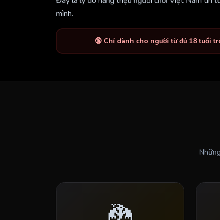
Đây là lý do hàng triệu người chơi Việt Nam tin 
mình.
🔞 Chỉ dành cho người từ đủ 18 tuổi t
Những
🐉