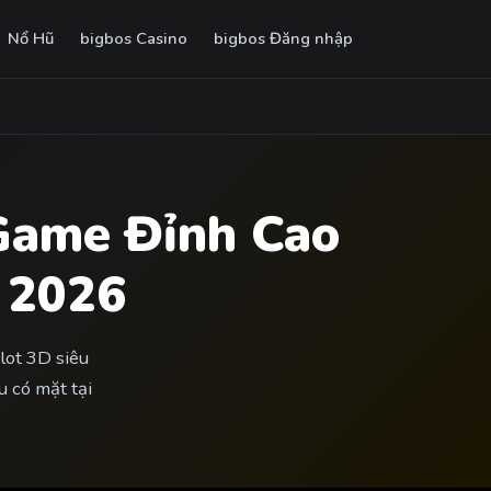
Nổ Hũ
bigbos Casino
bigbos Đăng nhập
Game Đỉnh Cao
 2026
lot 3D siêu
u có mặt tại