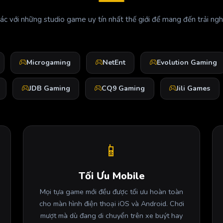
ác với những studio game uy tín nhất thế giới để mang đến trải ng
Microgaming
NetEnt
Evolution Gaming
JDB Gaming
CQ9 Gaming
Jili Games
📱
Tối Ưu Mobile
Mọi tựa game mới đều được tối ưu hoàn toàn
cho màn hình điện thoại iOS và Android. Chơi
mượt mà dù đang di chuyển trên xe buýt hay