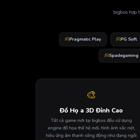
bigbos hợp t
Pragmatic Play
PG Soft
Spadegaming
🎨
Đồ Họ a 3D Đỉnh Cao
Tất cả game mới tại bigbos đều sử dụng
engine đồ họa thế hệ mới, hình ảnh sắc nét,
hiệu ứng âm thanh sống động như đang ngồi